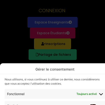
CONNEXION
Espace Enseignants
Espace Étudiants
Inscriptions
Partage de fichiers
SUIVEZ-NOUS
Gérer le consentement
Nous utilisons, si vous continuez à utiliser ce dernier, nous considérerons
que vous acceptez l'utilisation des cookies.
LEGAL
Fonctionnel
Toujours activé
Mentions Légales
Politiques de Cookies UE