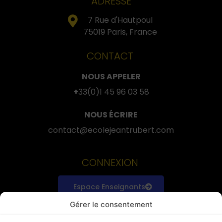
ADRESSE
7 Rue d'Hautpoul
75019 Paris, France
CONTACT
NOUS APPELER
+
33(0)1 45 96 03 58
NOUS ÉCRIRE
contact@ecolejeantrubert.com
CONNEXION
Espace Enseignants
Gérer le consentement
Espace Étudiants